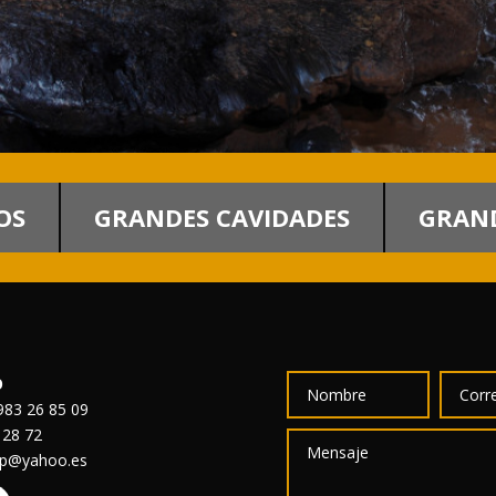
OS
GRANDES CAVIDADES
GRAND
O
83 26 85 09
 28 72
sp@yahoo.es