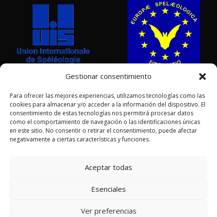
Gestionar consentimiento
Para ofrecer las mejores experiencias, utilizamos tecnologías como las
cookies para almacenar y/o acceder a la información del dispositivo. El
consentimiento de estas tecnologías nos permitirá procesar datos
como el comportamiento de navegación o las identificaciones únicas
en este sitio. No consentir o retirar el consentimiento, puede afectar
negativamente a ciertas características y funciones.
AGRADECIMIENTOS POR LAS FOTOGRAFÍAS:
Sergio Laburu •
Aceptar todas
Adrián Vázquez • Roberto García • Fco Javier Ruíz Zubicoa
Esenciales
© Todos los derechos reservados •
FECYL
| Federación de
Espeleología de Castilla y León
Ver preferencias