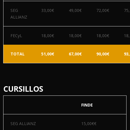
SEG
33,00€
49,00€
72,00€
75
ALLIANZ
FECyL
18,00€
18,00€
18,00€
18
TOTAL
51,00€
67,00€
90,00€
93
CURSILLOS
FINDE
SEG ALLIANZ
15,00€€