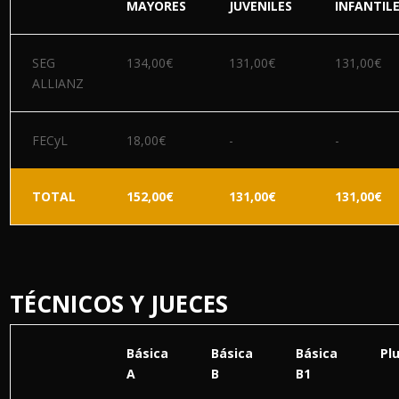
MAYORES
JUVENILES
INFANTIL
SEG
134,00€
131,00€
131,00€
ALLIANZ
FECyL
18,00€
-
-
TOTAL
152,00€
131,00€
131,00€
TÉCNICOS Y JUECES
Básica
Básica
Básica
Pl
A
B
B1