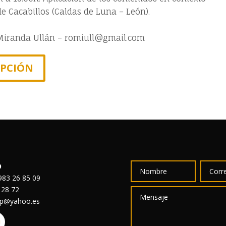
de Cacabillos (Caldas de Luna – León).
Miranda Ullán – romiull@gmail.com
IPCIÓN
O
83 26 85 09
 28 72
sp@yahoo.es