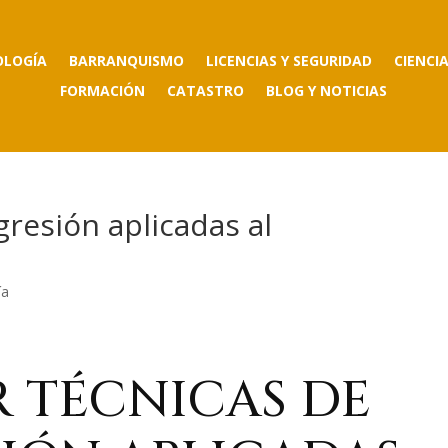
OLOGÍA
BARRANQUISMO
LICENCIAS Y SEGURIDAD
CIENCI
FORMACIÓN
CATASTRO
BLOG Y NOTICIAS
gresión aplicadas al
ía
R TÉCNICAS DE