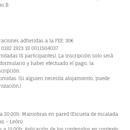
o B.
raciones adheridas a la FEE: 30€
9 0182 1923 18 0011504037
mitadas (8 participantes). La inscripción solo será
 formulario y haber efectuado el pago, la
cripción.
midas. (Si alguien necesita alojamiento, puede
nización.)
 a 20.00h: Maniobras en pared (Escuela de escalada
as – León).
 a 15.00h: Aplicación de los contenidos en contexto