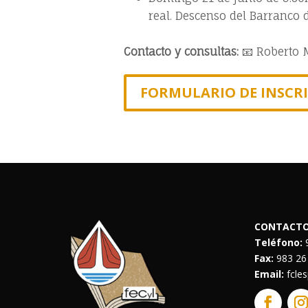
real. Descenso del Barranco 
Contacto y consultas:
📧 Roberto 
FORMULARIO DE INSCR
CONTACT
Teléfono:
9
Fax:
983 26
Email:
fcle