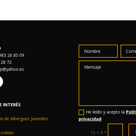
O
83 26 85 09
 28 72
sp@yahoo.es
E INTERÉS
He leído y acepto la
Polí
a de Albergues Juveniles
privacidad
=
 Cookies
15 + 8