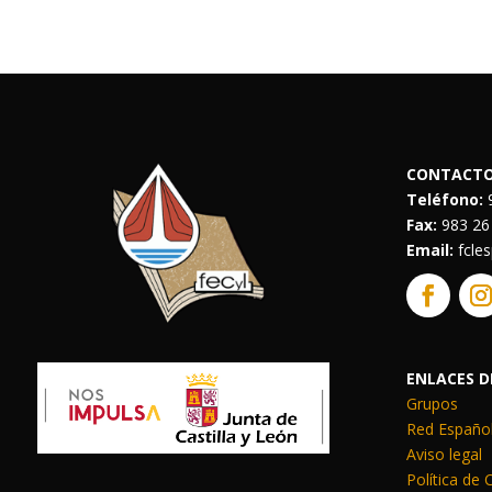
CONTACT
Teléfono:
9
Fax:
983 26
Email:
fcle
ENLACES D
Grupos
Red Español
Aviso legal
Política de