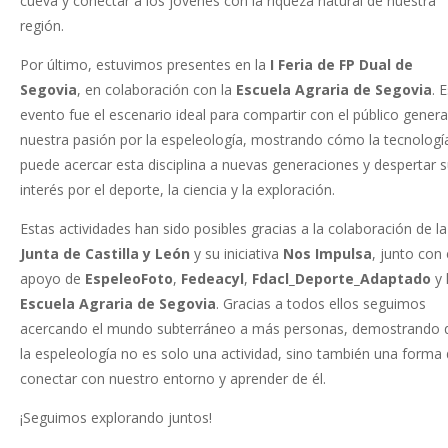
cueva y conectar a los jóvenes con la riqueza natural de nuestra
región.
Por último, estuvimos presentes en la
I Feria de FP Dual de
Segovia
, en colaboración con la
Escuela Agraria de Segovia
. 
evento fue el escenario ideal para compartir con el público genera
nuestra pasión por la espeleología, mostrando cómo la tecnologí
puede acercar esta disciplina a nuevas generaciones y despertar 
interés por el deporte, la ciencia y la exploración.
Estas actividades han sido posibles gracias a la colaboración de la
Junta de Castilla y León
y su iniciativa
Nos Impulsa
, junto con 
apoyo de
EspeleoFoto
,
Fedeacyl
,
Fdacl_Deporte_Adaptado
y 
Escuela Agraria de Segovia
. Gracias a todos ellos seguimos
acercando el mundo subterráneo a más personas, demostrando 
la espeleología no es solo una actividad, sino también una forma
conectar con nuestro entorno y aprender de él.
¡Seguimos explorando juntos!