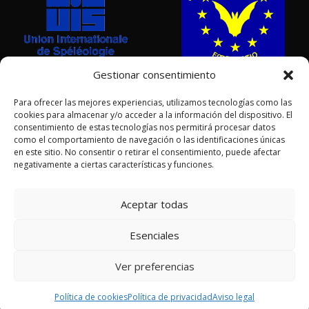
Gestionar consentimiento
Para ofrecer las mejores experiencias, utilizamos tecnologías como las
cookies para almacenar y/o acceder a la información del dispositivo. El
consentimiento de estas tecnologías nos permitirá procesar datos
como el comportamiento de navegación o las identificaciones únicas
en este sitio. No consentir o retirar el consentimiento, puede afectar
negativamente a ciertas características y funciones.
AGRADECIMIENTOS POR LAS FOTOGRAFÍAS:
Sergio Laburu •
Aceptar todas
Adrián Vázquez • Roberto García • Fco Javier Ruíz Zubicoa
Esenciales
© Todos los derechos reservados •
FECYL
| Federación de
Espeleología de Castilla y León
Ver preferencias
Política de cookies
Política de privacidad
Aviso legal
Designed by
ASYSMEDIA