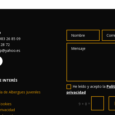
O
83 26 85 09
 28 72
sp@yahoo.es
E INTERÉS
He leído y acepto la
Polí
a de Albergues Juveniles
privacidad
=
 Cookies
9 + 8
privacidad